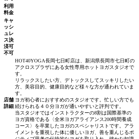
利用
料金
キャ
ッシ
ュレ
ス決
済可
不可
HOT40YOGA長岡七日町店は、新潟県長岡市七日町の
アクロスプラザにある女性専用ホットヨガスタジオで
す。
リラックスしたい方、デトックスしてスッキリしたい
方、美容目的、健康目的など様々な方が通われていま
す。
店舗
ヨガ初心者におすすめのスタジオです。忙しい方でも
詳細
続けられる４０分ヨガが通いやすいと評判です。
当スタジオではインストラクターの8割は国際基準の
ヨガ資格である〈全米ヨガアライアンス200時間養成
コース〉を卒業したヨガのスペシャリストです。アラ
イメントを重視した体に優しいヨガ、善を重んじるポ
ジティブ思考の伝統的なヨガを取り入れ、確かな知識