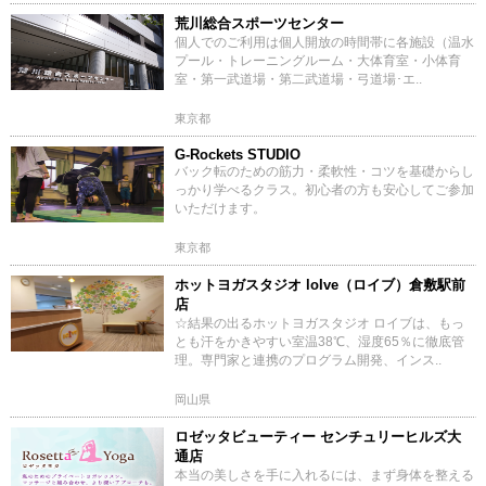
荒川総合スポーツセンター
個人でのご利用は個人開放の時間帯に各施設（温水
プール・トレーニングルーム・大体育室・小体育
室・第一武道場・第二武道場・弓道場･エ..
東京都
G-Rockets STUDIO
バック転のための筋力・柔軟性・コツを基礎からし
っかり学べるクラス。初心者の方も安心してご参加
いただけます。
東京都
ホットヨガスタジオ loIve（ロイブ）倉敷駅前
店
☆結果の出るホットヨガスタジオ ロイブは、もっ
とも汗をかきやすい室温38℃、湿度65％に徹底管
理。専門家と連携のプログラム開発、インス..
岡山県
ロゼッタビューティー センチュリーヒルズ大
通店
本当の美しさを手に入れるには、まず身体を整える