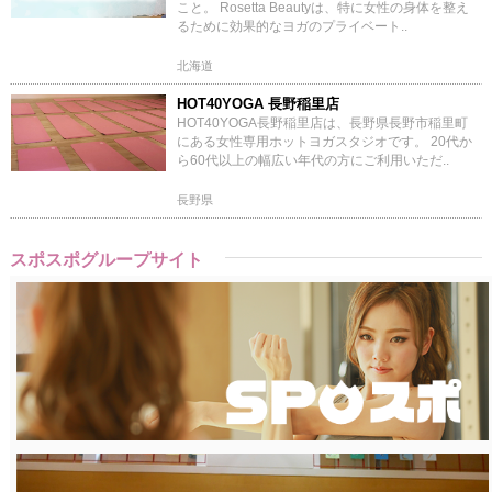
こと。 Rosetta Beautyは、特に女性の身体を整え
るために効果的なヨガのプライベート..
北海道
HOT40YOGA 長野稲里店
HOT40YOGA長野稲里店は、長野県長野市稲里町
にある女性専用ホットヨガスタジオです。 20代か
ら60代以上の幅広い年代の方にご利用いただ..
長野県
スポスポグループサイト