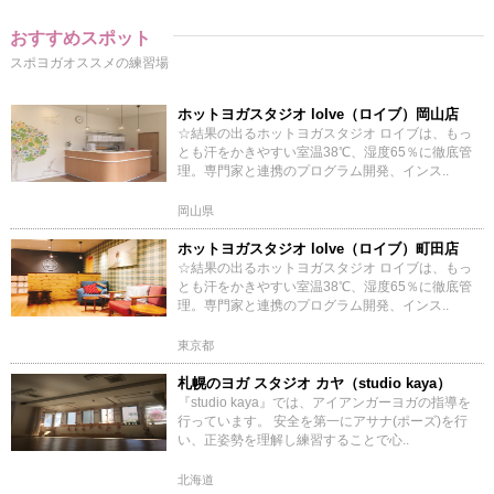
おすすめスポット
スポヨガオススメの練習場
ホットヨガスタジオ loIve（ロイブ）岡山店
☆結果の出るホットヨガスタジオ ロイブは、もっ
とも汗をかきやすい室温38℃、湿度65％に徹底管
理。専門家と連携のプログラム開発、インス..
岡山県
ホットヨガスタジオ loIve（ロイブ）町田店
☆結果の出るホットヨガスタジオ ロイブは、もっ
とも汗をかきやすい室温38℃、湿度65％に徹底管
理。専門家と連携のプログラム開発、インス..
東京都
札幌のヨガ スタジオ カヤ（studio kaya）
『studio kaya』では、アイアンガーヨガの指導を
行っています。 安全を第一にアサナ(ポーズ)を行
い、正姿勢を理解し練習することで心..
北海道