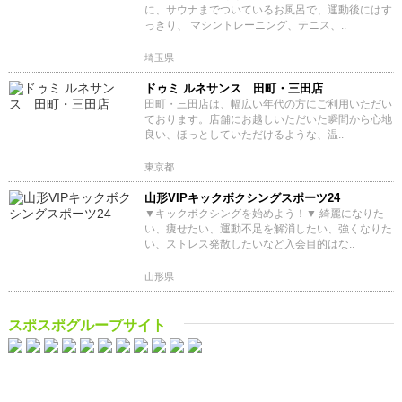
に、サウナまでついているお風呂で、運動後にはす
っきり、 マシントレーニング、テニス、..
埼玉県
ドゥミ ルネサンス 田町・三田店
田町・三田店は、幅広い年代の方にご利用いただい
ております。店舗にお越しいただいた瞬間から心地
良い、ほっとしていただけるような、温..
東京都
山形VIPキックボクシングスポーツ24
▼キックボクシングを始めよう！▼ 綺麗になりた
い、痩せたい、運動不足を解消したい、強くなりた
い、ストレス発散したいなど入会目的はな..
山形県
スポスポグループサイト