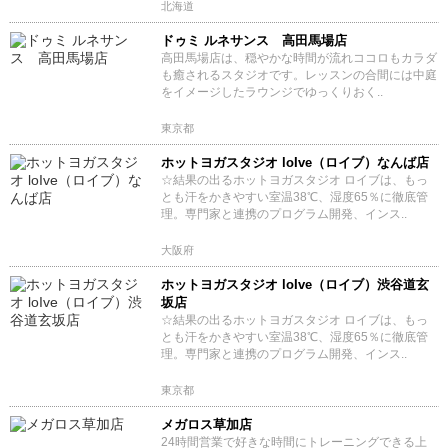
北海道
ドゥミ ルネサンス 高田馬場店
高田馬場店は、穏やかな時間が流れココロもカラダ
も癒されるスタジオです。レッスンの合間には中庭
をイメージしたラウンジでゆっくりおく..
東京都
ホットヨガスタジオ loIve（ロイブ）なんば店
☆結果の出るホットヨガスタジオ ロイブは、もっ
とも汗をかきやすい室温38℃、湿度65％に徹底管
理。専門家と連携のプログラム開発、インス..
大阪府
ホットヨガスタジオ loIve（ロイブ）渋谷道玄
坂店
☆結果の出るホットヨガスタジオ ロイブは、もっ
とも汗をかきやすい室温38℃、湿度65％に徹底管
理。専門家と連携のプログラム開発、インス..
東京都
メガロス草加店
24時間営業で好きな時間にトレーニングできる上