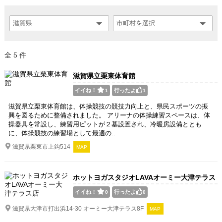
全 5 件
滋賀県立栗東体育館
イイね！
行ったよ
1
1
滋賀県立栗東体育館は、体操競技の競技力向上と、県民スポーツの振
興を図るために整備されました。 アリーナの体操練習スペースは、体
操器具を常設し、練習用ピットが２基設置され、冷暖房設備ととも
に、体操競技の練習場として最適の..
滋賀県栗東市上鈎514
MAP
ホットヨガスタジオLAVAオーミー大津テラス
店
イイね！
行ったよ
0
0
滋賀県大津市打出浜14-30 オーミー大津テラス8F
MAP