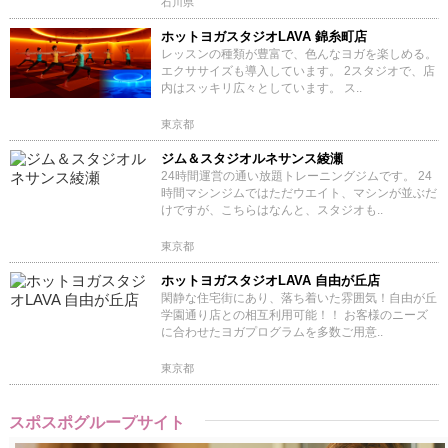
石川県
ホットヨガスタジオLAVA 錦糸町店
レッスンの種類が豊富で、色んなヨガを楽しめる。
エクササイズも導入しています。 2スタジオで、店
内はスッキリ広々としています。 ス..
東京都
ジム＆スタジオルネサンス綾瀬
24時間運営の通い放題トレーニングジムです。 24
時間マシンジムではただウエイト、マシンが並ぶだ
けですが、こちらはなんと、スタジオも..
東京都
ホットヨガスタジオLAVA 自由が丘店
閑静な住宅街にあり、落ち着いた雰囲気！自由が丘
学園通り店との相互利用可能！！ お客様のニーズ
に合わせたヨガプログラムを多数ご用意..
東京都
スポスポグループサイト