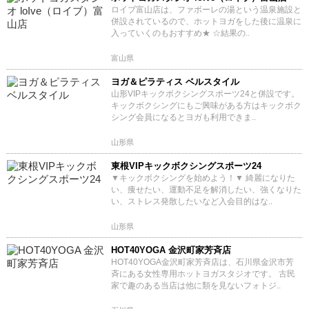
ロイブ富山店は、ファボーレの湯という温泉施設と
併設されているので、ホットヨガをした後に温泉に
入っていくのもおすすめ★ ☆結果の..
富山県
ヨガ＆ピラティス ベルスタイル
山形VIPキックボクシングスポーツ24と併設です。
キックボクシングにもご興味がある方はキックボク
シング会員になるとヨガも利用できま..
山形県
東根VIPキックボクシングスポーツ24
▼キックボクシングを始めよう！▼ 綺麗になりた
い、痩せたい、運動不足を解消したい、強くなりた
い、ストレス発散したいなど入会目的はな..
山形県
HOT40YOGA 金沢町家芳斉店
HOT40YOGA金沢町家芳斉店は、石川県金沢市芳
斉にある女性専用ホットヨガスタジオです。 古民
家で趣のある当店は他に類を見ないフォトジ..