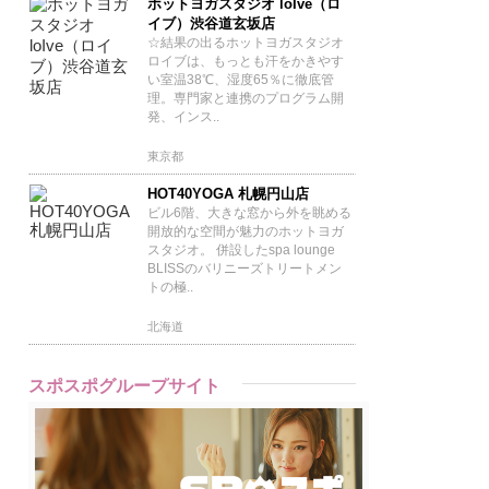
ホットヨガスタジオ loIve（ロ
イブ）渋谷道玄坂店
☆結果の出るホットヨガスタジオ
ロイブは、もっとも汗をかきやす
い室温38℃、湿度65％に徹底管
理。専門家と連携のプログラム開
発、インス..
東京都
HOT40YOGA 札幌円山店
ビル6階、大きな窓から外を眺める
開放的な空間が魅力のホットヨガ
スタジオ。 併設したspa lounge
BLISSのバリニーズトリートメン
トの極..
北海道
スポスポグループサイト