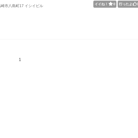
イイね！
0
行ったよ
崎市八島町17 イシイビル
1