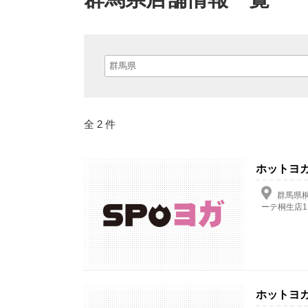
全 2 件
ホットヨガ
群馬県桐
ーテ桐生店1
ホットヨガ