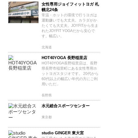
女性専用ジョイフィットヨガ 札
幌北24条
常温・ホットの環境で行うヨガは
運動嫌いでも大丈夫。カラダがか
たくても大丈夫。JOYFITから生ま
れたJOYFIT YOGAだから安心で
す。幅広い..
北海道
HOT40YOGA 長野稲里店
HOT40YOGA長野稲里店は、長野
県長野市稲里町にある女性専用ホ
ットヨガスタジオです。 20代から
60代以上の幅広い年代の方にご利
用いただ..
長野県
水元総合スポーツセンター
東京都
studio GINGER 東大宮