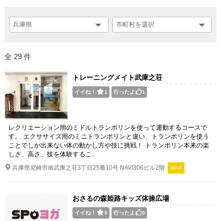
全 29 件
トレーニングメイト武庫之荘
イイね！
行ったよ
1
1
レクリエーション用のミドルトランポリンを使って運動するコースで
す。 エクササイズ用のミニトランポリンと違い、トランポリンを使う
ことでしか出来ない体の動かし方や技に挑戦！ トランポリン本来の楽
しさ、高さ、技を体験するこ..
兵庫県尼崎市南武庫之荘3丁目25番10号 NAVI306ビル2階
MAP
おさるの森姫路キッズ体操広場
イイね！
行ったよ
0
0