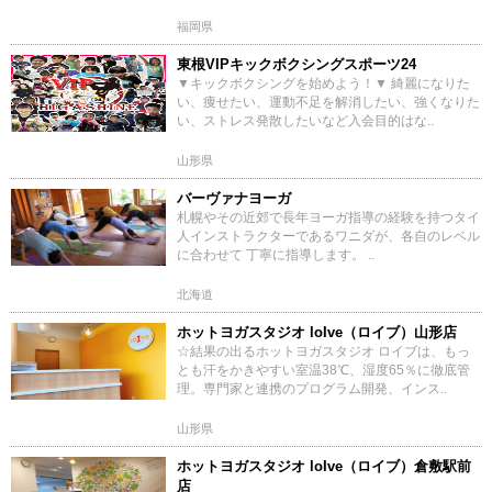
福岡県
東根VIPキックボクシングスポーツ24
▼キックボクシングを始めよう！▼ 綺麗になりた
い、痩せたい、運動不足を解消したい、強くなりた
い、ストレス発散したいなど入会目的はな..
山形県
バーヴァナヨーガ
札幌やその近郊で長年ヨーガ指導の経験を持つタイ
人インストラクターであるワニダが、各自のレベル
に合わせて 丁寧に指導します。 ..
北海道
ホットヨガスタジオ loIve（ロイブ）山形店
☆結果の出るホットヨガスタジオ ロイブは、もっ
とも汗をかきやすい室温38℃、湿度65％に徹底管
理。専門家と連携のプログラム開発、インス..
山形県
ホットヨガスタジオ loIve（ロイブ）倉敷駅前
店