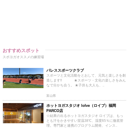
おすすめスポット
スポヨガオススメの練習場
パレススポーツクラブ
スポーツと文化活動をとおして、元気と楽しさを創
造します!! ★スポーツ・文化の楽しさをみん
なで分かち合う。 ★子供も大人も、..
富山県
ホットヨガスタジオ loIve（ロイブ）福岡
PARCO店
☆結果の出るホットヨガスタジオ ロイブは、もっ
とも汗をかきやすい室温38℃、湿度65％に徹底管
理。専門家と連携のプログラム開発、インス..