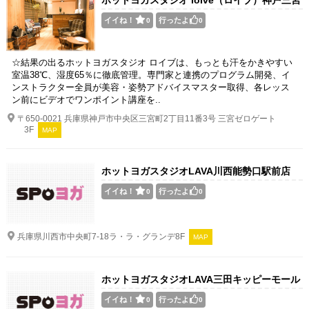
店
イイね！
行ったよ
0
0
☆結果の出るホットヨガスタジオ ロイブは、もっとも汗をかきやすい
室温38℃、湿度65％に徹底管理。専門家と連携のプログラム開発、イ
ンストラクター全員が美容・姿勢アドバイスマスター取得、各レッス
ン前にビデオでワンポイント講座を..
〒650-0021 兵庫県神戸市中央区三宮町2丁目11番3号 三宮ゼロゲート
3F
MAP
ホットヨガスタジオLAVA川西能勢口駅前店
イイね！
行ったよ
0
0
兵庫県川西市中央町7-18ラ・ラ・グランデ8F
MAP
ホットヨガスタジオLAVA三田キッピーモール
店
イイね！
行ったよ
0
0