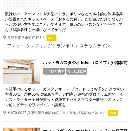
流行りのエアーマットや大型のトランポリンなどの本格的な体操器具
が設置されたキッズスペース「おさるの森」。ただ遊ぶだけでなくか
らだの使い方を学ぶことができます。ヨガのレッスンなども開催して
おり保護者様も一緒になってからだ..
兵庫県姫路市町坪163-1
MAP
エアマット,タンブリングトランポリン,スラックライン
ホットヨガスタジオ loIve（ロイブ）姫路駅前
店
イイね！
行ったよ
0
0
☆結果の出るホットヨガスタジオ ロイブは、もっとも汗をかきやすい
室温38℃、湿度65％に徹底管理。専門家と連携のプログラム開発、イ
ンストラクター全員が美容・姿勢アドバイスマスター取得、各レッス
ン前にビデオでワンポイント講座を..
〒670-0927 兵庫県姫路市駅前町２５４番地 姫路駅前ビル ４Ｆ
MAP
ホットヨガスタジオ loIve（ロイブ）神戸三宮