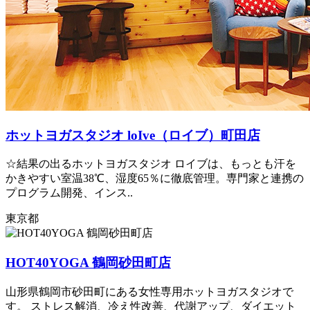
ホットヨガスタジオ loIve（ロイブ）町田店
☆結果の出るホットヨガスタジオ ロイブは、もっとも汗を
かきやすい室温38℃、湿度65％に徹底管理。専門家と連携の
プログラム開発、インス..
東京都
HOT40YOGA 鶴岡砂田町店
山形県鶴岡市砂田町にある女性専用ホットヨガスタジオで
す。 ストレス解消、冷え性改善、代謝アップ、ダイエット