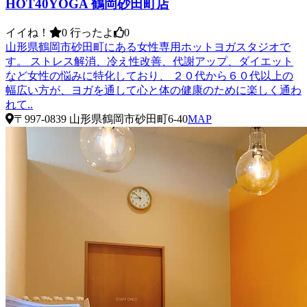
HOT40YOGA 鶴岡砂田町店
イイね！
0
行ったよ
0
山形県鶴岡市砂田町にある女性専用ホットヨガスタジオで
す。 ストレス解消、冷え性改善、代謝アップ、ダイエット
など女性の悩みに特化しており、 ２０代から６０代以上の
幅広い方が、ヨガを通して心と体の健康のために楽しく通わ
れて..
〒997-0839 山形県鶴岡市砂田町6-40
MAP