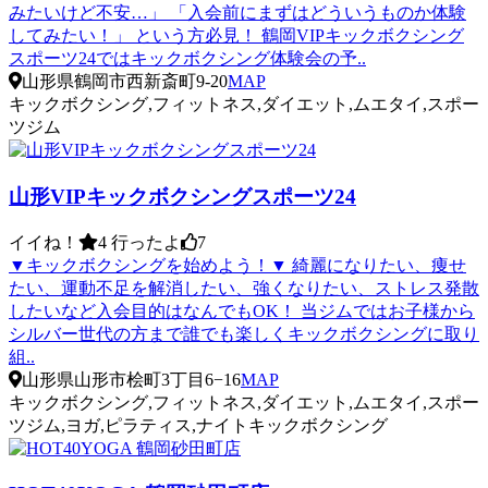
みたいけど不安…」 「入会前にまずはどういうものか体験
してみたい！」 という方必見！ 鶴岡VIPキックボクシング
スポーツ24ではキックボクシング体験会の予..
山形県鶴岡市西新斎町9-20
MAP
キックボクシング,フィットネス,ダイエット,ムエタイ,スポー
ツジム
山形VIPキックボクシングスポーツ24
イイね！
4
行ったよ
7
▼キックボクシングを始めよう！▼ 綺麗になりたい、痩せ
たい、運動不足を解消したい、強くなりたい、ストレス発散
したいなど入会目的はなんでもOK！ 当ジムではお子様から
シルバー世代の方まで誰でも楽しくキックボクシングに取り
組..
山形県山形市桧町3丁目6−16
MAP
キックボクシング,フィットネス,ダイエット,ムエタイ,スポー
ツジム,ヨガ,ピラティス,ナイトキックボクシング