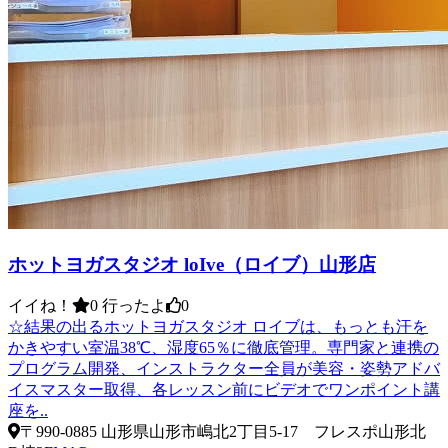
ホットヨガスタジオ loIve（ロイブ）山形店
イイね！
0
行ったよ
0
☆結果の出るホットヨガスタジオ ロイブは、もっとも汗を
かきやすい室温38℃、湿度65％に徹底管理。専門家と連携の
プログラム開発、インストラクター全員が美容・姿勢アドバ
イスマスター取得、各レッスン前にビデオでワンポイント講
座を..
〒990-0885 山形県山形市嶋北2丁目5-17 フレスポ山形北