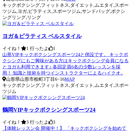
キックボクシング,フィットネス,ダイエット,ムエタイ,スポー
ツジム,ヨガ,ピラティス,スポーツジム,サンドバッグ,ボクシ
ングリング,リング
ヨガ＆ピラティス ベルスタイル
イイね！
1
行ったよ
1
山形VIPキックボクシングスポーツ24と併設です。 キックボ
クシングにもご興味がある方はキックボクシング会員になる
とヨガも利用できます♪ 各回定員6名の少数レッスンを採
用！ 知識と技術を持つインストラクターによるハイクオ..
山形県山形市桧町3丁目6−16
MAP
キックボクシング,フィットネス,ダイエット,ムエタイ,スポー
ツジム
鶴岡VIPキックボクシングスポーツ24
イイね！
3
行ったよ
3
【体験レッスン会 開催中！】 「キックボクシングを始めて