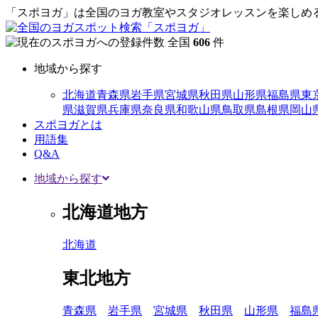
「スポヨガ」は全国のヨガ教室やスタジオレッスンを楽しめる
全国
606
件
地域から探す
北海道
青森県
岩手県
宮城県
秋田県
山形県
福島県
東
県
滋賀県
兵庫県
奈良県
和歌山県
鳥取県
島根県
岡山
スポヨガとは
用語集
Q&A
地域から探す
北海道地方
北海道
東北地方
青森県
岩手県
宮城県
秋田県
山形県
福島