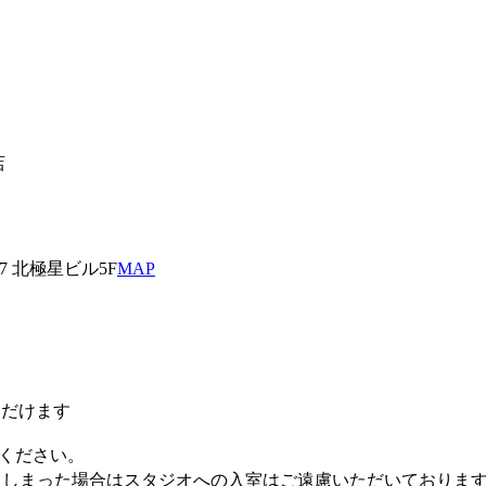
店
17 北極星ビル5F
MAP
ただけます
しください。
てしまった場合はスタジオへの入室はご遠慮いただいておりま