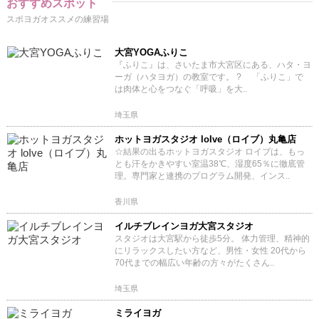
おすすめスポット
スポヨガオススメの練習場
大宮YOGAふりこ
『ふりこ』は、さいたま市大宮区にある、ハタ・ヨ
ーガ（ハタヨガ）の教室です。 ? 「ふりこ」で
は肉体と心をつなぐ「呼吸」を大..
埼玉県
ホットヨガスタジオ loIve（ロイブ）丸亀店
☆結果の出るホットヨガスタジオ ロイブは、もっ
とも汗をかきやすい室温38℃、湿度65％に徹底管
理。専門家と連携のプログラム開発、インス..
香川県
イルチブレインヨガ大宮スタジオ
スタジオは大宮駅から徒歩5分。 体力管理、精神的
にリラックスしたい方など、男性・女性 20代から
70代までの幅広い年齢の方々がたくさん..
埼玉県
ミライヨガ