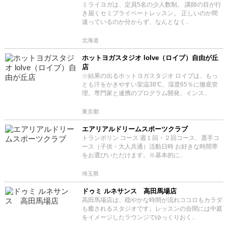
ミライヨガは、定員5名の少人数制。 講師の目が行
き届くセミプライベートレッスン。 正しいのか間
違っているのか分からず、なんとなく..
北海道
ホットヨガスタジオ loIve（ロイブ）自由が丘
店
☆結果の出るホットヨガスタジオ ロイブは、もっ
とも汗をかきやすい室温38℃、湿度65％に徹底管
理。専門家と連携のプログラム開発、インス..
東京都
エアリアルドリームスポーツクラブ
トランポリン コース 週１回・２回コース、選手コ
ース（子供・大人共通）活動日時 お好きな時間帯
をお選びいただけます。※基本的に..
埼玉県
ドゥミ ルネサンス 高田馬場店
高田馬場店は、穏やかな時間が流れココロもカラダ
も癒されるスタジオです。レッスンの合間には中庭
をイメージしたラウンジでゆっくりおく..