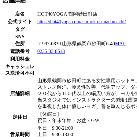
店舗詳細
店名
HOT40YOGA 鶴岡砂田町店
公式サイト
https://hot40yoga.com/tsuruoka-sunadamachi/
タグ
SNS
住所
〒997-0839 山形県鶴岡市砂田町6-40
MAP
電話番号
0235-33-8518
利用料金
キャッシュレ
ス決済可不可
山形県鶴岡市砂田町にある女性専用ホットヨ
ストレス解消、冷え性改善、代謝アップ、ダ
店舗詳細
２０代から６０代以上の幅広い方が、ヨガを
当スタジオではインストラクターの8割は国
を重視した体に優しいヨガ、善を重んじるポ
［休館日］
定休日
祝日・年末年始・お盆・GW
平日 9:30‐21:00
営業時間
土日 9:30‐13:00