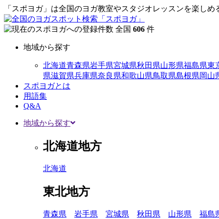
「スポヨガ」は全国のヨガ教室やスタジオレッスンを楽しめる
全国
606
件
地域から探す
北海道
青森県
岩手県
宮城県
秋田県
山形県
福島県
東
県
滋賀県
兵庫県
奈良県
和歌山県
鳥取県
島根県
岡山
スポヨガとは
用語集
Q&A
地域から探す
北海道地方
北海道
東北地方
青森県
岩手県
宮城県
秋田県
山形県
福島