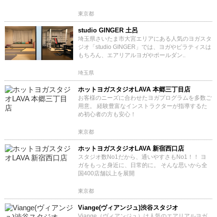
東京都
studio GINGER 土呂
埼玉県さいたま市大宮エリアにある人気のヨガスタ
ジオ「studio GINGER」では、ヨガやピラティスは
もちろん、エアリアルヨガやポールダン..
埼玉県
ホットヨガスタジオLAVA 本郷三丁目店
お客様のニーズに合わせたヨガプログラムを多数ご
用意。 経験豊富なインストラクターが指導するた
め初心者の方も安心！
東京都
ホットヨガスタジオLAVA 新宿西口店
スタジオ数No1だから、通いやすさもNo1！！ ヨ
ガをもっと身近に、日常的に。 そんな思いから全
国400店舗以上を展開
東京都
Viange(ヴィアンジュ)渋谷スタジオ
Viange（ヴィアンジュ）は人気のエアリアルヨガ