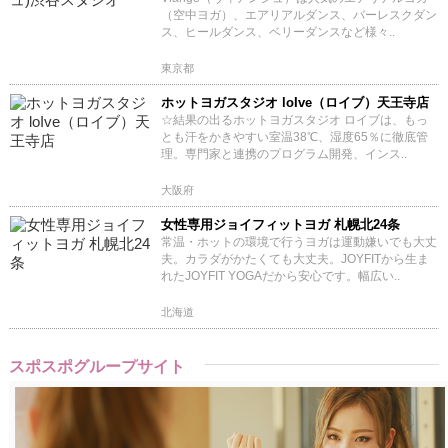
（空中ヨガ）、エアリアルダンス、バーレスクダン
ス、ヒールダンス、ベリーダンスなど様々..
東京都
ホットヨガスタジオ loIve（ロイブ）天王寺店
☆結果の出るホットヨガスタジオ ロイブは、もっ
とも汗をかきやすい室温38℃、湿度65％に徹底管
理。専門家と連携のプログラム開発、インス..
大阪府
女性専用ジョイフィットヨガ 札幌北24条
常温・ホットの環境で行うヨガは運動嫌いでも大丈
夫。カラダがかたくても大丈夫。JOYFITから生ま
れたJOYFIT YOGAだから安心です。幅広い..
北海道
スポスポグループサイト