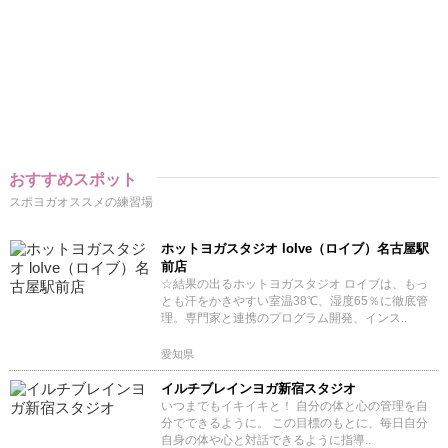
おすすめスポット
スポヨガオススメの練習場
ホットヨガスタジオ loIve（ロイブ）名古屋駅
前店
☆結果の出るホットヨガスタジオ ロイブは、もっ
とも汗をかきやすい室温38℃、湿度65％に徹底管
理。専門家と連携のプログラム開発、インス..
愛知県
イルチブレインヨガ新宿スタジオ
いつまでもイキイキと！ 自分の体と心の管理を自
分でできるように。 この目標のもとに、毎日自分
自身の体や心と対話できるように指導..