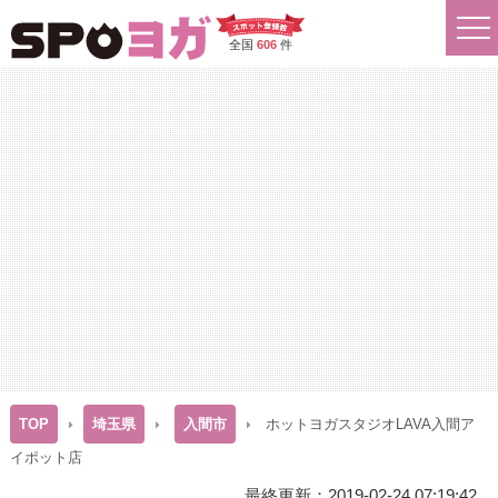
全国
606
件
TOP
埼玉県
入間市
ホットヨガスタジオLAVA入間ア
イポット店
最終更新：2019-02-24 07:19:42