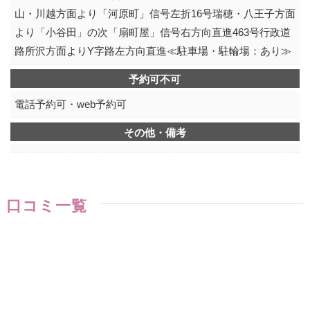
山・川越方面より「河原町」信号左折16号瑞穂・八王子方面
より「小谷田」の次「扇町屋」信号右方向直進463号行政道
路所沢方面よりY字路左方向直進≪駐車場・駐輪場：あり≫
予約可不可
電話予約可・web予約可
その他・備考
口コミ一覧