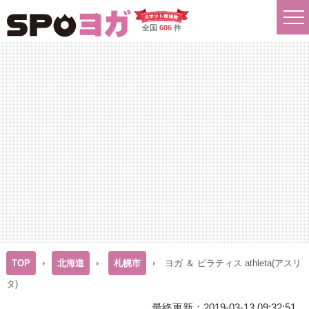
全国
606
件
TOP
北海道
札幌市
ヨガ ＆ ピラティス athleta(アスリ
タ)
最終更新：2019-03-13 09:32:51