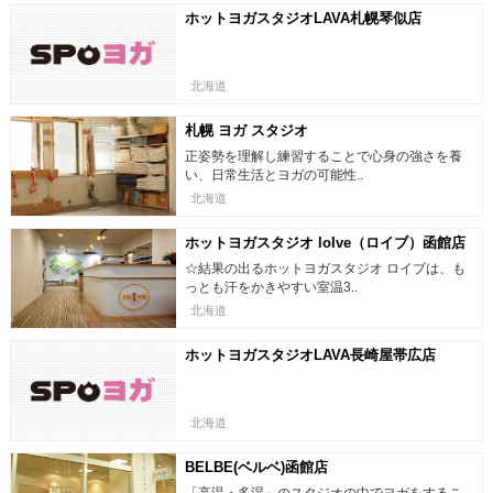
ホットヨガスタジオLAVA札幌琴似店
北海道
札幌 ヨガ スタジオ
正姿勢を理解し練習することで心身の強さを養
い、日常生活とヨガの可能性..
北海道
ホットヨガスタジオ loIve（ロイブ）函館店
☆結果の出るホットヨガスタジオ ロイブは、も
っとも汗をかきやすい室温3..
北海道
ホットヨガスタジオLAVA長崎屋帯広店
北海道
BELBE(ベルベ)函館店