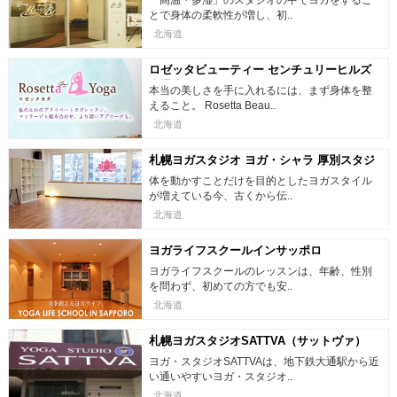
「高温・多湿」のスタジオの中でヨガをするこ
とで身体の柔軟性が増し、初..
北海道
ロゼッタビューティー センチュリーヒルズ
大通店
本当の美しさを手に入れるには、まず身体を整
えること。 Rosetta Beau..
北海道
札幌ヨガスタジオ ヨガ・シャラ 厚別スタジ
オ
体を動かすことだけを目的としたヨガスタイル
が増えている今、古くから伝..
北海道
ヨガライフスクールインサッポロ
ヨガライフスクールのレッスンは、年齢、性別
を問わず、初めての方でも安..
北海道
札幌ヨガスタジオSATTVA（サットヴァ）
ヨガ・スタジオSATTVAは、地下鉄大通駅から近
い通いやすいヨガ・スタジオ..
北海道