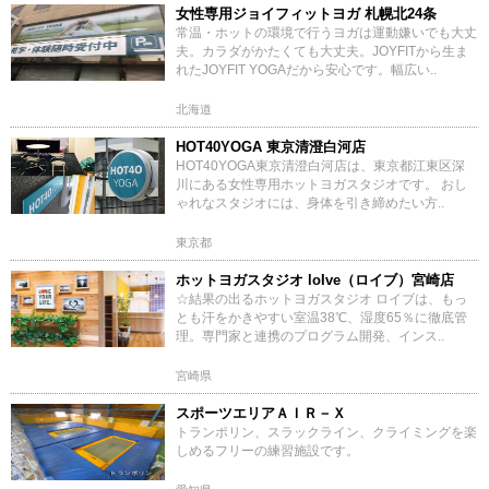
女性専用ジョイフィットヨガ 札幌北24条
常温・ホットの環境で行うヨガは運動嫌いでも大丈
夫。カラダがかたくても大丈夫。JOYFITから生ま
れたJOYFIT YOGAだから安心です。幅広い..
北海道
HOT40YOGA 東京清澄白河店
HOT40YOGA東京清澄白河店は、東京都江東区深
川にある女性専用ホットヨガスタジオです。 おし
ゃれなスタジオには、身体を引き締めたい方..
東京都
ホットヨガスタジオ loIve（ロイブ）宮崎店
☆結果の出るホットヨガスタジオ ロイブは、もっ
とも汗をかきやすい室温38℃、湿度65％に徹底管
理。専門家と連携のプログラム開発、インス..
宮崎県
スポーツエリアＡＩＲ－Ｘ
トランポリン、スラックライン、クライミングを楽
しめるフリーの練習施設です。