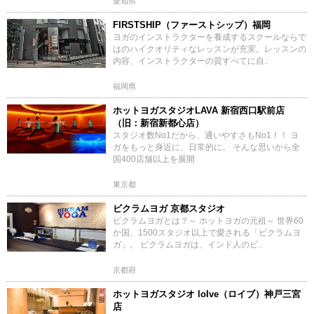
愛知県
FIRSTSHIP（ファーストシップ）福岡
ヨガのインストラクターを養成するスクールならで
はのハイクオリティなレッスンが充実。レッスンの
内容、インストラクターの質すべてに自..
福岡県
ホットヨガスタジオLAVA 新宿西口駅前店
（旧：新宿新都心店）
スタジオ数No1だから、通いやすさもNo1！！ ヨ
ガをもっと身近に、日常的に。 そんな思いから全
国400店舗以上を展開
東京都
ビクラムヨガ 京都スタジオ
ビクラムヨガとは？～ ホットヨガの元祖～ 世界60
か国、1500スタジオ以上で愛される「ビクラムヨ
ガ」。 ビクラムヨガは、インド人のビ..
京都府
ホットヨガスタジオ loIve（ロイブ）神戸三宮
店