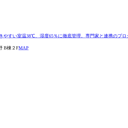
きやすい室温38℃、湿度65％に徹底管理。専門家と連携のプ
野 B棟２F
MAP