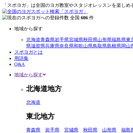
「スポヨガ」は全国のヨガ教室やスタジオレッスンを楽しめる
全国
606
件
地域から探す
北海道
青森県
岩手県
宮城県
秋田県
山形県
福島県
東
県
滋賀県
兵庫県
奈良県
和歌山県
鳥取県
島根県
岡山
スポヨガとは
用語集
Q&A
地域から探す
北海道地方
北海道
東北地方
青森県
岩手県
宮城県
秋田県
山形県
福島