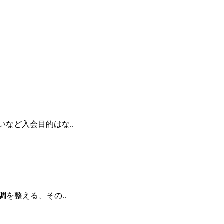
など入会目的はな..
を整える、その..