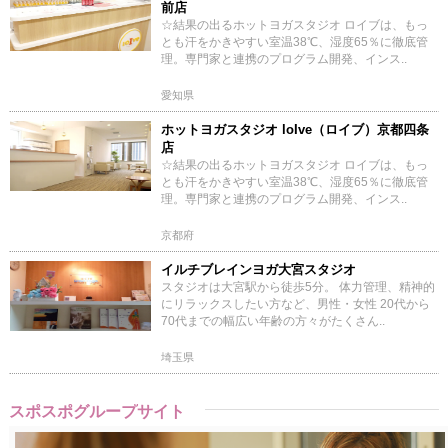
前店
☆結果の出るホットヨガスタジオ ロイブは、もっ
とも汗をかきやすい室温38℃、湿度65％に徹底管
理。専門家と連携のプログラム開発、インス..
愛知県
ホットヨガスタジオ loIve（ロイブ）京都四条
店
☆結果の出るホットヨガスタジオ ロイブは、もっ
とも汗をかきやすい室温38℃、湿度65％に徹底管
理。専門家と連携のプログラム開発、インス..
京都府
イルチブレインヨガ大宮スタジオ
スタジオは大宮駅から徒歩5分。 体力管理、精神的
にリラックスしたい方など、男性・女性 20代から
70代までの幅広い年齢の方々がたくさん..
埼玉県
スポスポグループサイト