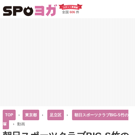
全国
606
件
TOP
東京都
足立区
朝日スポーツクラブBIG-S竹の
塚
動画