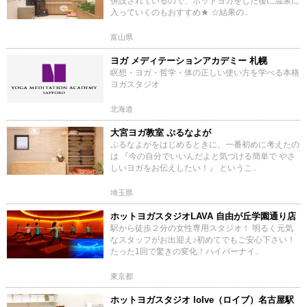
併設されているので、ホットヨガをした後に温泉に
入っていくのもおすすめ★ ☆結果の..
富山県
ヨガ メディテーションアカデミー 札幌
瞑想・ヨガ・哲学・体の正しい使い方を学べる本格
ヨガスタジオ
北海道
大宮ヨガ教室 ぷるなよが
ぷるなよがをはじめるときに、一番初めに考えたの
は 『今の自分でいいんだよと気づける簡単で やさ
しいヨガをお伝えしたい！』 というこ..
埼玉県
ホットヨガスタジオLAVA 自由が丘学園通り店
駅から徒歩２分の女性専用スタジオ！ 明るく元気
なスタッフがお出迎え♪初めてでもご安心下さい！
たった1回で驚きの変化！ハイパーナイ..
東京都
ホットヨガスタジオ loIve（ロイブ）名古屋駅